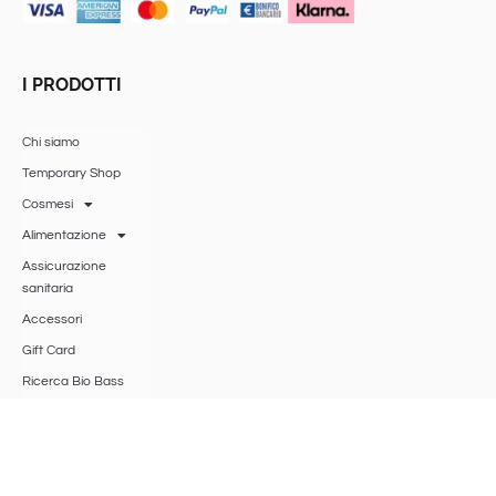
I PRODOTTI
Chi siamo
Temporary Shop
Cosmesi
Alimentazione
Assicurazione
sanitaria
Accessori
Gift Card
Ricerca Bio Bass
BIO BASS
SRLS
®
Viale Roma 53 – 47042 Cesenatico (FO)