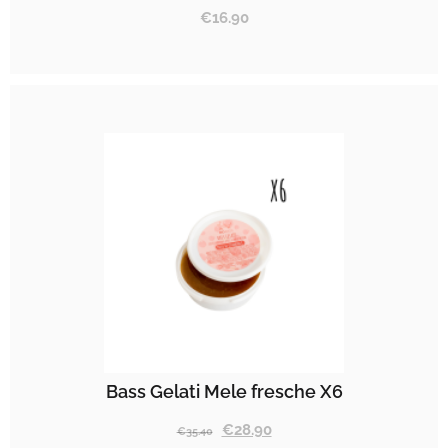
€
16.90
Bass Gelati Mele fresche X6
€
28.90
€
35.40