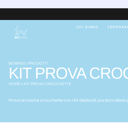
CHI SIAMO
TEMPORA
BIOBASS | PRODOTTI
KIT PROVA CR
HOME
»
KIT PROVA CROCCHETTE
Prova le nostre crocchette con i kit dedicati: porzioni ideali