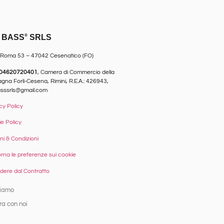
O BASS
®
SRLS
 Roma 53 – 47042 Cesenatico (FO)
04620720401
, Camera di Commercio della
na Forlì-Cesena, Rimini, R.E.A.: 426943,
asssrls@gmail.com
cy Policy
e Policy
ni & Condizioni
rna le preferenze sui cookie
ere dal Contratto
siamo
ra con noi