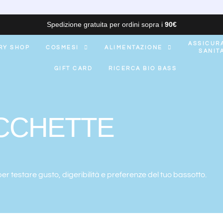
Spedizione gratuita per ordini sopra i
90€
ASSICUR
RY SHOP
COSMESI
ALIMENTAZIONE
SANIT
GIFT CARD
RICERCA BIO BASS
OCCHETTE
 per testare gusto, digeribilità e preferenze del tuo bassotto.