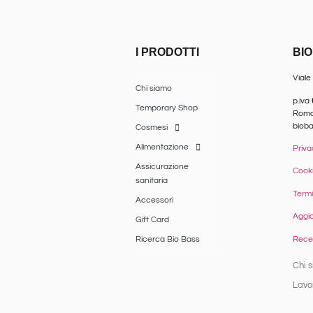
I PRODOTTI
BI
Viale
Chi siamo
p.iva
Temporary Shop
Romag
biob
Cosmesi
Alimentazione
Priva
Assicurazione
Cooki
sanitaria
Termi
Accessori
Aggio
Gift Card
Reced
Ricerca Bio Bass
Chi 
Lavo