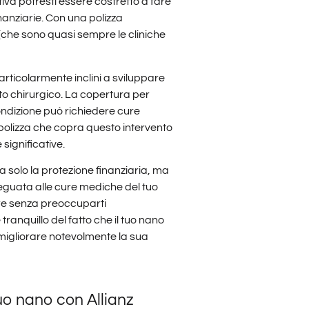
va potresti essere costretto a fare
nanziarie. Con una polizza
e (che sono quasi sempre le cliniche
articolarmente inclini a sviluppare
to chirurgico. La copertura per
ondizione può richiedere cure
 polizza che copra questo intervento
significative.
 solo la protezione finanziaria, ma
guata alle cure mediche del tuo
re senza preoccuparti
tranquillo del fatto che il tuo nano
igliorare notevolmente la sua
uo nano con Allianz