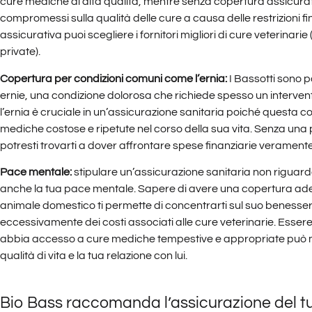
cure mediche di alta qualità, mentre senza copertura assicurati
compromessi sulla qualità delle cure a causa delle restrizioni fi
assicurativa puoi scegliere i fornitori migliori di cure veterinari
private).
Copertura per condizioni comuni come l’ernia:
I Bassotti sono p
ernie, una condizione dolorosa che richiede spesso un interven
l’ernia è cruciale in un’assicurazione sanitaria poiché questa c
mediche costose e ripetute nel corso della sua vita. Senza una
potresti trovarti a dover affrontare spese finanziarie veramente 
Pace mentale:
stipulare un’assicurazione sanitaria non riguarda
anche la tua pace mentale. Sapere di avere una copertura ade
animale domestico ti permette di concentrarti sul suo benesse
eccessivamente dei costi associati alle cure veterinarie. Essere 
abbia accesso a cure mediche tempestive e appropriate può m
qualità di vita e la tua relazione con lui.
Bio Bass raccomanda l’assicurazione del t