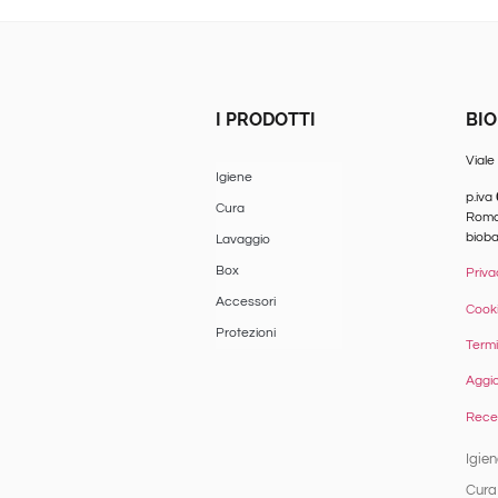
I PRODOTTI
BIO
Viale
Igiene
p.iva
Cura
Romag
biob
Lavaggio
Box
Priva
Accessori
Cooki
Protezioni
Termi
Aggio
Reced
Igien
Cura