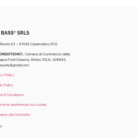
 BASS
SRLS
®
 Roma 53 – 47042 Cesenatico (FO)
04620720401
, Camera di Commercio della
na Forlì-Cesena, Rimini, R.E.A.: 426943,
asssrls@gmail.com
cy Policy
e Policy
ni & Condizioni
rna le preferenze sui cookie
ere dal Contratto
e