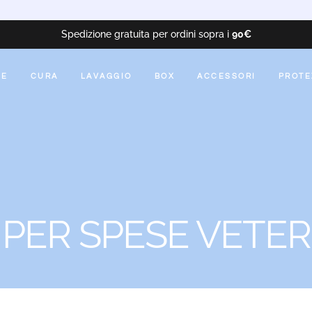
Spedizione gratuita per ordini sopra i
90€
NE
CURA
LAVAGGIO
BOX
ACCESSORI
PROTE
PER SPESE VETER