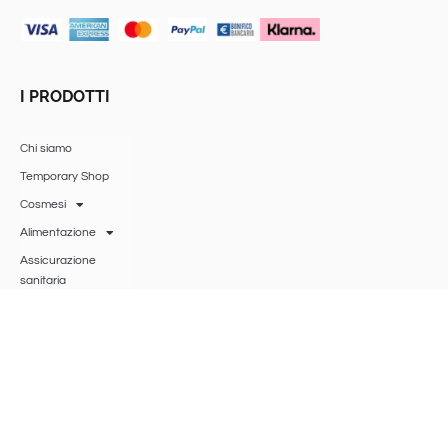
I PRODOTTI
Chi siamo
Temporary Shop
Cosmesi
Alimentazione
Assicurazione
sanitaria
Accessori
Gift Card
Ricerca Bio Bass
BIO BASS
SRLS
®