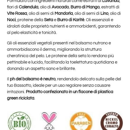
Formulato con ingredienti naturali come estratti di
Lavanda
,
fiori di
Calendula
, olio di
Avocado
,
Burro di Mango
, estratti di
Vite Rossa
, olio di semi di
Mandorla
, olio di semi di
Lino
, olio di
Noci
, proteine della
Seta
e
Burro di Karitè
. Oli essenziali e
idrolati dalle proprietà nutrienti e ammorbidenti, garantendo
al pelo elasticità e tonicità.
Gli oli essenziali vegetali presenti nel balsamo nutrono e
ammorbidiscono il derma, migliorando la struttura
cheratinica del pelo. Le proteine della seta lo rendono più
pettinabile e lucido, facilitando la toelettatura quotidiana e
donando un aspetto sano e brillante.
Il
ph del balsamo è neutro
, rendendolo delicato sulla pelle del
tuo Bassotto, ideale per un uso regolare senza causare
irritazioni.
Prodotto confezionato in un flacone di plastica
green riciclata
.