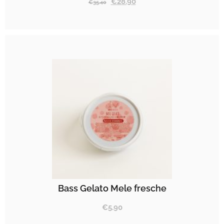
€
28.90
€
35.40
Bass Gelato Mele fresche
€
5.90