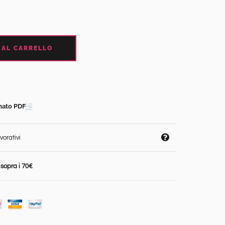
 AL CARRELLO
mato PDF
vorativi
a
sopra i 70€