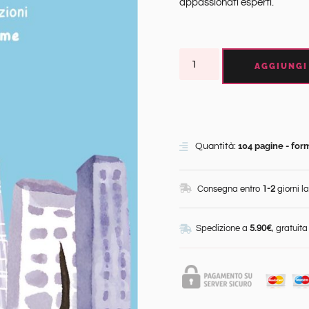
appassionati esperti.
AGGIUNGI
104 pagine - for
Quantità:
Consegna entro
1-2
giorni la
Spedizione a
5.90€
, gratuit