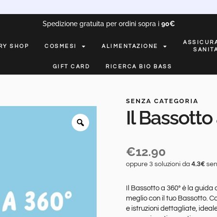
Spedizione gratuita per ordini sopra i
90€
ASSICUR
RY SHOP
COSMESI
ALIMENTAZIONE
SANIT
GIFT CARD
RICERCA BIO BASS
SENZA CATEGORIA
Il Bassotto
€
12.90
oppure 3 soluzioni da
4.3€
sen
Il Bassotto a 360° è la guida
meglio con il tuo Bassotto. Co
e istruzioni dettagliate, ideal