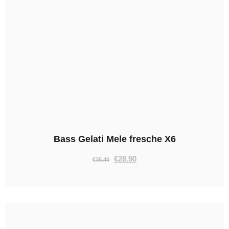
Bass Gelati Mele fresche X6
€
28.90
€
35.40