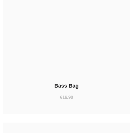
Bass Bag
€
16.90