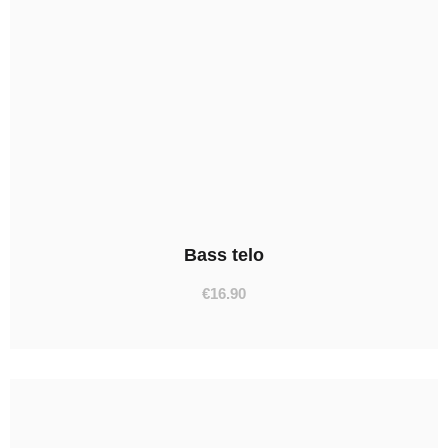
Bass telo
€
16.90