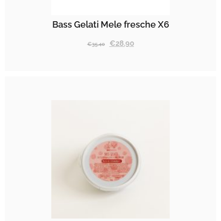
Bass Gelati Mele fresche X6
€
28.90
€
35.40