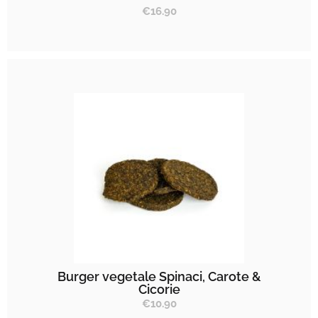
€
16.90
Burger vegetale Spinaci, Carote &
Cicorie
€
10.90