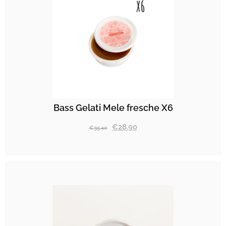
Bass Gelati Mele fresche X6
€
28.90
€
35.40