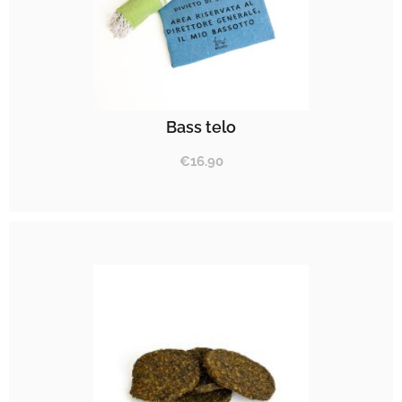
Bass telo
€
16.90