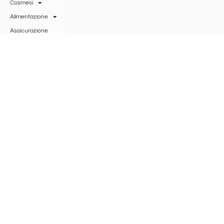
Cosmesi
Alimentazione
Assicurazione
sanitaria
Accessori
Gift Card
Ricerca Bio Bass
BIO BASS
SRLS
®
Viale Roma 53 – 47042 Cesenatico (FO)
p.iva
04620720401
, Camera di Commercio della Romagna Forlì-Cesena,
Rimini, R.E.A.: 426943,
biobasssrls@gmail.com
Privacy Policy
Cookie Policy
Termini & Condizioni
Aggiorna le preferenze sui cookie