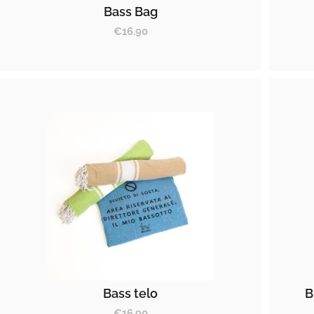
Bass Bag
€
16.90
Bass telo
B
€
16.90