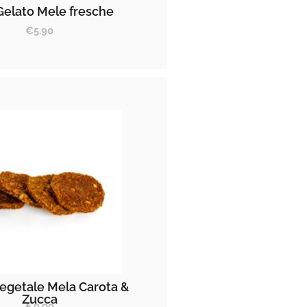
Gelato Mele fresche
€
5.90
egetale Mela Carota &
Zucca
€
9.90