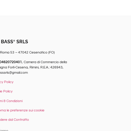
 BASS
SRLS
®
 Roma 53 – 47042 Cesenatico (FO)
04620720401
, Camera di Commercio della
na Forlì-Cesena, Rimini, R.E.A.: 426943,
asssrls@gmail.com
cy Policy
e Policy
ni & Condizioni
rna le preferenze sui cookie
ere dal Contratto
siamo