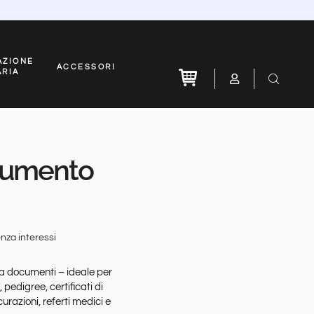
AZIONE
ACCESSORI
ARIA
cumento
nza interessi
rta documenti – ideale per
 pedigree, certificati di
urazioni, referti medici e