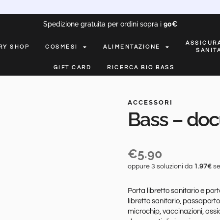
Spedizione gratuita per ordini sopra i
90€
ASSICUR
RY SHOP
COSMESI
ALIMENTAZIONE
SANIT
GIFT CARD
RICERCA BIO BASS
ACCESSORI
Bass – do
€
5.90
oppure 3 soluzioni da
1.97€
se
Porta libretto sanitario e po
libretto sanitario, passaporto,
microchip, vaccinazioni, assic