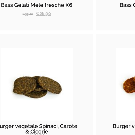
Bass Gelati Mele fresche X6
Bass 
€
28.90
€
35.40
urger vegetale Spinaci, Carote
Burger v
& Cicorie
€
10.90