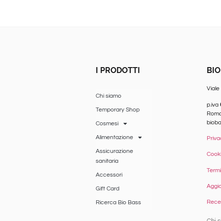
I PRODOTTI
BIO
Viale
Chi siamo
p.iva
Temporary Shop
Romag
biob
Cosmesi
Alimentazione
Priva
Assicurazione
Cooki
sanitaria
Termi
Accessori
Aggio
Gift Card
Reced
Ricerca Bio Bass
Chi 