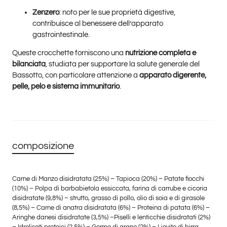
Zenzero
: noto per le sue proprietà digestive,
contribuisce al benessere dell’apparato
gastrointestinale.
Queste crocchette forniscono una
nutrizione completa e
bilanciata
, studiata per supportare la salute generale del
Bassotto, con particolare attenzione a
apparato digerente,
pelle, pelo e sistema immunitario
.
composizione
Carne di Manzo disidratata (25%) – Tapioca (20%) – Patate fiocchi
(10%) – Polpa di barbabietola essiccata, farina di carrube e cicoria
disidratate (9,8%) – strutto, grasso di pollo, olio di soia e di girasole
(8,5%) – Carne di anatra disidratata (6%) – Proteina di patata (6%) –
Aringhe danesi disidratate (3,5%) –Piselli e lenticchie disidratati (2%)
– Idrolisati proteici (2,5%) – Germe di grano (2%) – Lievito di birra