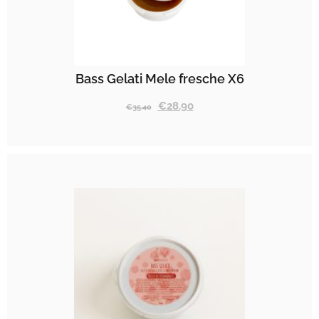
Bass Gelati Mele fresche X6
€
28.90
€
35.40