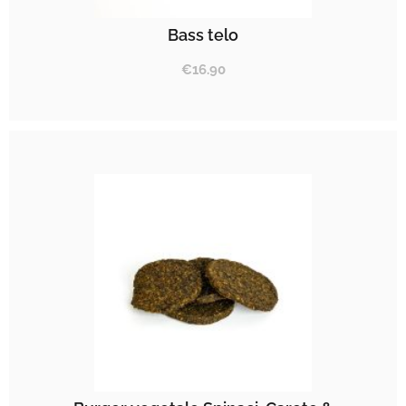
Bass telo
€
16.90