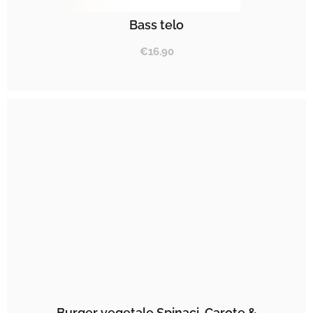
Bass telo
€
16.90
Burger vegetale Spinaci, Carote &