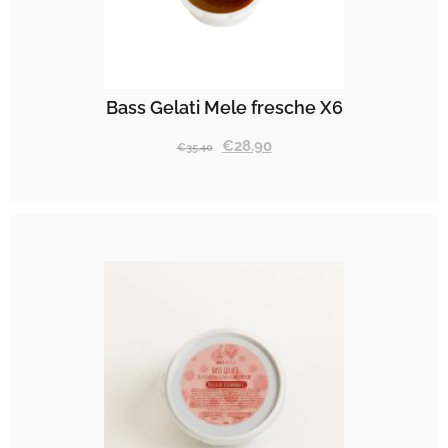
Bass Gelati Mele fresche X6
€
28.90
€
35.40