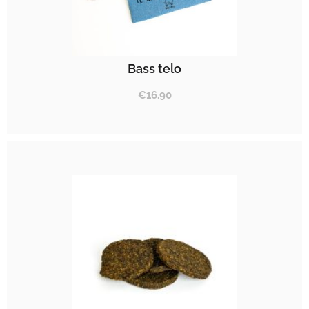
Bass telo
€
16.90