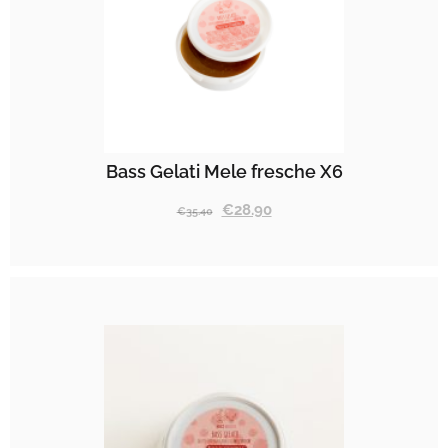
Bass Gelati Mele fresche X6
€
28.90
€
35.40