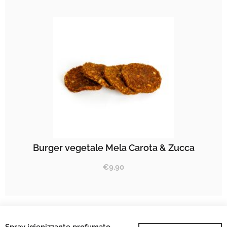
Burger vegetale Mela Carota & Zucca
€
9.90
Spray igienizzante profumato