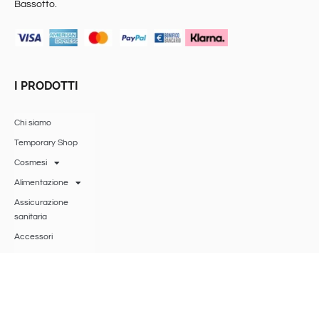
Bassotto.
I PRODOTTI
Chi siamo
Temporary Shop
Cosmesi
Alimentazione
Assicurazione
sanitaria
Accessori
Gift Card
Ricerca Bio Bass
BIO BASS
SRLS
®