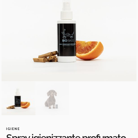
IGIENE
Spray igienizzante profumato