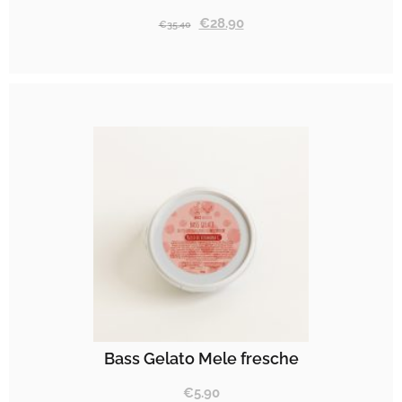
€
28.90
€
35.40
Bass Gelato Mele fresche
€
5.90